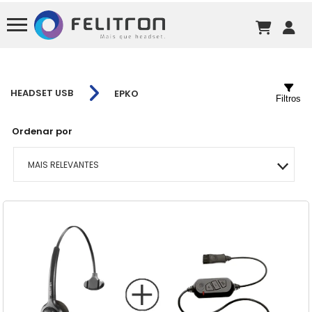
HEADSET USB
EPKO
Filtros
Ordenar por
MAIS RELEVANTES
MAIS VENDIDOS
MENOR PREÇO
MAIOR PREÇO
A - Z