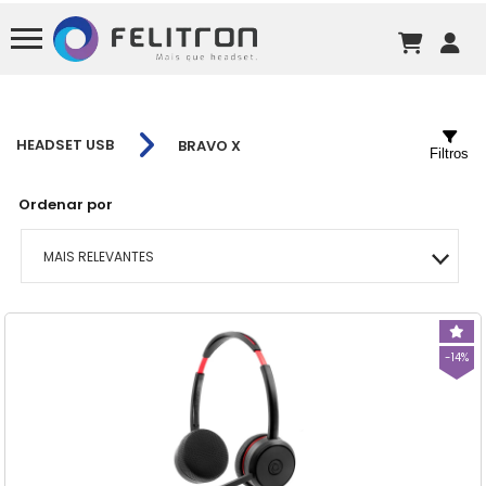
HEADSET USB
BRAVO X
Filtros
Ordenar por
MAIS RELEVANTES
MAIS VENDIDOS
-14%
MENOR PREÇO
MAIOR PREÇO
A - Z