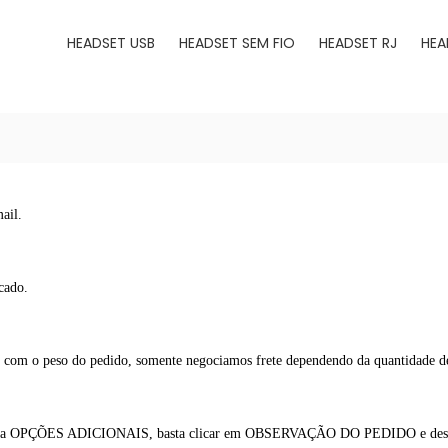
HEADSET USB
HEADSET SEM FIO
HEADSET RJ
HEA
ail.
cado.
o com o peso do pedido, somente negociamos frete dependendo da quantidade d
hamada OPÇÕES ADICIONAIS, basta clicar em OBSERVAÇÃO DO PEDIDO e descr