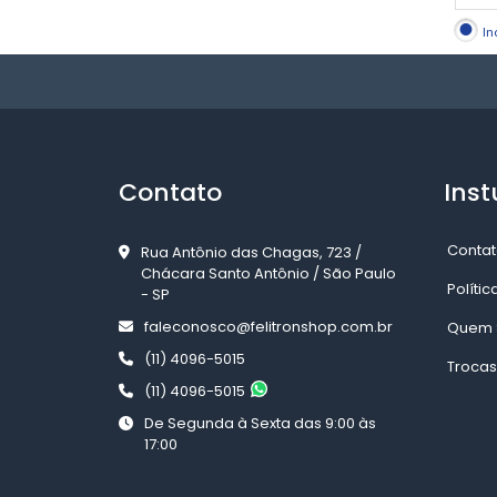
In
Contato
Inst
Contat
Rua Antônio das Chagas, 723 /
Chácara Santo Antônio / São Paulo
Políti
- SP
faleconosco@felitronshop.com.br
Quem 
(11) 4096-5015
Trocas
(11) 4096-5015
De Segunda à Sexta das 9:00 às
17:00