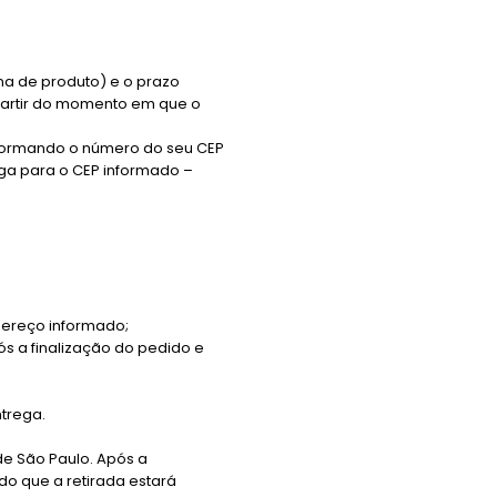
na de produto) e o prazo
partir do momento em que o
informando o número do seu CEP
rega para o CEP informado –
dereço informado;
ós a finalização do pedido e
entrega.
 de São Paulo. Após a
do que a retirada estará