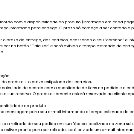
acordo com a disponibilidade do produto (informado em cada pági
reço informado para entrega. O prazo só começa a ser contado a 
 o prazo de entrega, dos correios, acessando o seu “carrinho” e 
ó clicar no botão “Calcular” e será exibido o tempo estimado de ent
ado.
ação;
 do produto + o prazo estipulado dos correios;
 é calculado de acordo com a quantidade de itens no pedido e o en
ante sua reserva. O produto somente estará reservado ao cliente ap
ponibilidade do produto.
ma mensagem para seu e-mail informando o tempo estimado de 
liza a retirada de seu pedido em sua fábrica localizada na zona sul
estiver pronto para ser retirado, será enviado um e-mail informan