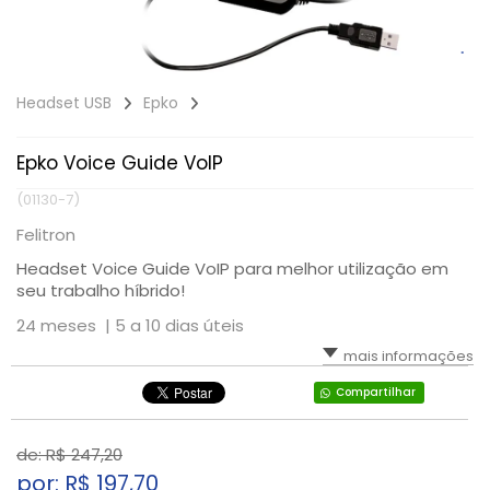
Headset USB
Epko
Epko Voice Guide VoIP
(01130-7)
Felitron
Headset Voice Guide VoIP para melhor utilização em
seu trabalho híbrido!
24 meses |
5 a 10 dias úteis
mais informações
Compartilhar
de: R$
247,20
por: R$
197,70