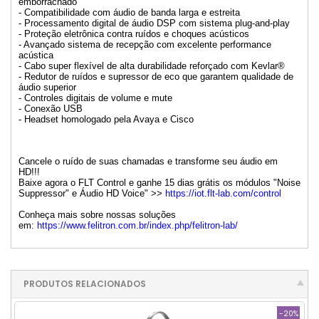
emborrachado
- Compatibilidade com áudio de banda larga e estreita
- Processamento digital de áudio DSP com sistema plug-and-play
- Proteção eletrônica contra ruídos e choques acústicos
- Avançado sistema de recepção com excelente performance
acústica
- Cabo super flexível de alta durabilidade reforçado com Kevlar®
- Redutor de ruídos e supressor de eco que garantem qualidade de
áudio superior
- Controles digitais de volume e mute
- Conexão USB
- Headset homologado pela Avaya e Cisco
Cancele o ruído de suas chamadas e transforme seu áudio em
HD!!!
Baixe agora o FLT Control e ganhe 15 dias grátis os módulos "Noise
Suppressor" e Áudio HD Voice" >>
https://iot.flt-lab.com/control
Conheça mais sobre nossas soluções
em:
https://www.felitron.com.br/index.php/felitron-lab/
PRODUTOS RELACIONADOS
-20%