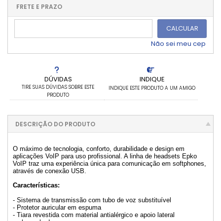
.
.
4x sem juros de R$ 51,90
10x sem juros de R$ 20,76
.
.
.
.
FRETE E PRAZO
.
5x sem juros de R$ 41,52
.
.
6x sem juros de R$ 34,60
CALCULAR
Não sei meu cep
DÚVIDAS
INDIQUE
TIRE SUAS DÚVIDAS SOBRE ESTE
INDIQUE ESTE PRODUTO A UM AMIGO
PRODUTO
DESCRIÇÃO DO PRODUTO
O máximo de tecnologia, conforto, durabilidade e design em
aplicações VoIP para uso profissional. A linha de headsets Epko
VoIP traz uma experiência única para comunicação em softphones,
através de conexão USB.
Características:
- Sistema de transmissão com tubo de voz substituível
- Protetor auricular em espuma
- Tiara revestida com material antialérgico e apoio lateral