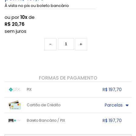
À vista no pix ou boleto bancário
ou por
10x
de
R$
20,76
sem juros
-
+
FORMAS DE PAGAMENTO
R$ 197,70
PIX
1x sem juros de R$ 197,70
.
.
.
.
Parcelas
Cartão de Crédito
.
.
.
.
.
.
.
1x sem juros de R$ 207,59
7x sem juros de R$ 29,66
R$ 197,70
Boleto Bancário / PIX
2x sem juros de R$ 103,79
8x sem juros de R$ 25,95
3x sem juros de R$ 69,20
9x sem juros de R$ 23,07
1x sem juros de R$ 197,70
.
.
.
.