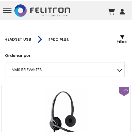
HEADSET USB
EPKO PLUS
Filtros
Ordenar por
MAIS RELEVANTES
MAIS VENDIDOS
-12%
MENOR PREÇO
MAIOR PREÇO
A - Z