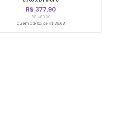
Epko X BT Mono
R$ 377,90
R$ 480,00
ou em até 10x de R$ 39,68