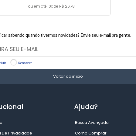
ou em até 10x de R$ 26,78
ficar sabendo quando tivermos novidades? Envie seu e-mail pra gente.
cluir
Remover
Voltar ao início
ucional
Ajuda?
o
Busca Avançada
ca De Privacidade
Como Comprar