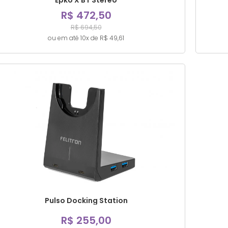
Epko X BT Stereo
R$ 472,50
R$ 694,50
ou em até 10x de R$ 49,61
Pulso Docking Station
R$ 255,00