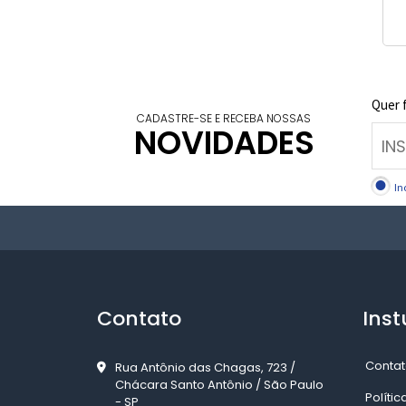
Quer 
CADASTRE-SE E RECEBA NOSSAS
NOVIDADES
In
Contato
Inst
Contat
Rua Antônio das Chagas, 723 /
Chácara Santo Antônio / São Paulo
Políti
- SP